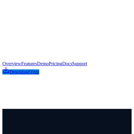
Produits
Conçu pour
Canuckt IA
Tarifs
Blogue
Apprendre
Entreprise
Se connecter
Commencer gratuitement →
EN
FR
Overview
Features
Demo
Pricing
Docs
Support
Download Free