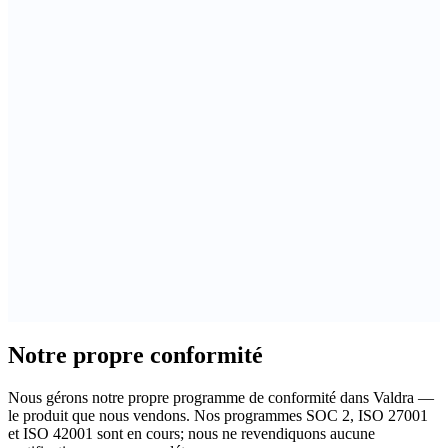
Can I undo AI actions?
Does the chatbot make things up?
What is the MCP Server?
Does it work with my theme?
What is the Knowledge Bank?
Can I schedule AI tasks to run automatically?
Notre propre conformité
Nous gérons notre propre programme de conformité dans Valdra —
le produit que nous vendons. Nos programmes SOC 2, ISO 27001
et ISO 42001 sont en cours; nous ne revendiquons aucune