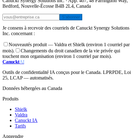
Canuckt Synergy Solutions Inc. · App. 407, 48 Farringdon Way,
Bedford, Nouvelle-Écosse B4B 2L4, Canada
S’abonner
Je consens à recevoir des courriels de Canuckt Synergy Solutions
Inc. concernant :
Nouveautés produit — Valdra et Shielk (environ 1 courriel par
mois).
Changements du droit canadien de la vie privée qui
touchent mon organisation (environ 1 courriel par mois).
Canuckt
AI
Outils de confidentialité IA conçus pour le Canada. LPRPDE, Loi
25, LCAP — automatisés.
Données hébergées au Canada
Produits
Shielk
Valdra
Canuckt IA
Tarifs
Apprendre