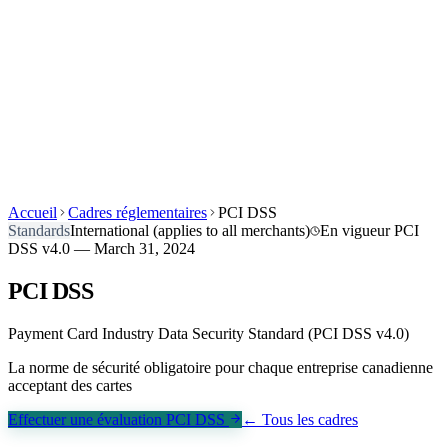
Produits
Conçu pour
Canuckt IA
Tarifs
Blogue
Apprendre
Entreprise
Se connecter
Commencer gratuitement →
EN
FR
Accueil
Cadres réglementaires
PCI DSS
Standards
International (applies to all merchants)
En vigueur
PCI
DSS v4.0 — March 31, 2024
PCI DSS
Payment Card Industry Data Security Standard (PCI DSS v4.0)
La norme de sécurité obligatoire pour chaque entreprise canadienne
acceptant des cartes
Effectuer une évaluation PCI DSS
← Tous les cadres