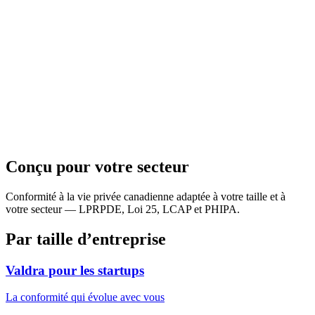
Produits
Conçu pour
Canuckt IA
Tarifs
Blogue
Apprendre
Entreprise
Se connecter
Commencer gratuitement →
EN
FR
Conçu pour votre secteur
Conformité à la vie privée canadienne adaptée à votre taille et à
votre secteur — LPRPDE, Loi 25, LCAP et PHIPA.
Par taille d’entreprise
Valdra pour les startups
La conformité qui évolue avec vous